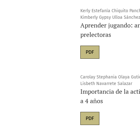
Kerly Estefanía Chiquito Panc
Kimberly Gypsy Ulloa Sánche
Aprender jugando: aná
prelectoras
PDF
Carolay Stephania Olaya Gutié
Lisbeth Navarrete Salazar
Importancia de la acti
a 4 años
PDF