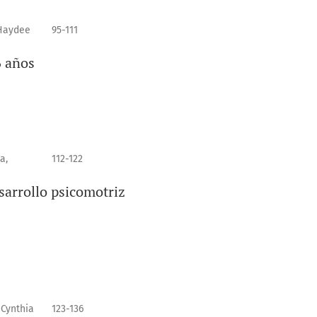
 Haydee
95-111
6 años
a,
112-122
sarrollo psicomotriz
 Cynthia
123-136