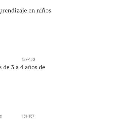
aprendizaje en niños
137-150
s de 3 a 4 años de
e
151-167