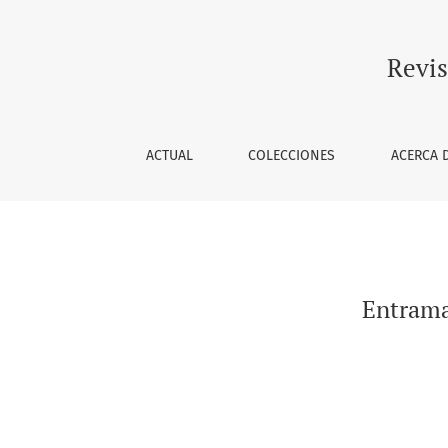
Entramados rizomáticos de ética entre el abo
Revis
ACTUAL
COLECCIONES
ACERCA 
Entramad