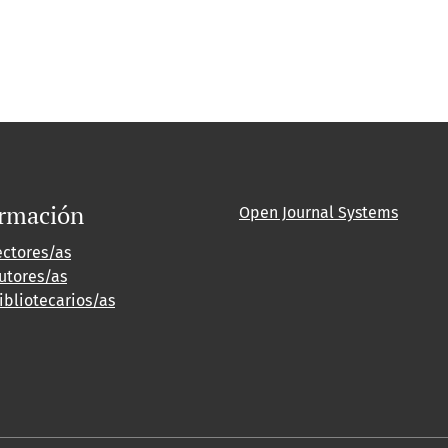
ormación
Open Journal Systems
ectores/as
utores/as
ibliotecarios/as