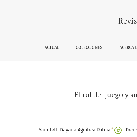
El rol del juego y su importancia cultural en 
Revis
ACTUAL
COLECCIONES
ACERCA 
El rol del juego y s
+
Yamileth Dayana Aguilera Palma
Deni