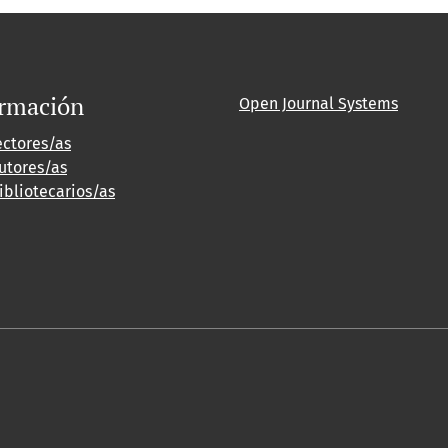
ormación
Open Journal Systems
ectores/as
utores/as
ibliotecarios/as