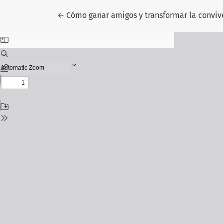
Volver a los detalles del artículo
←
Cómo ganar amigos y transformar la conviv